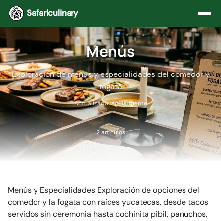
Saltar al contenido
Safariculinary
Menús
Exploración de menús y especialidades del comedor y
fogata
Actualizado regularmente
2 artículos
Menús y Especialidades Exploración de opciones del
comedor y la fogata con raíces yucatecas, desde tacos
servidos sin ceremonia hasta cochinita pibil, panuchos,