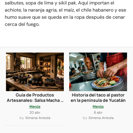
salbutes, sopa de lima y sikil pak. Aquí importan el
achiote, la naranja agria, el maíz, el chile habanero y ese
humo suave que se queda en la ropa después de cenar
cerca del fuego.
Guía de Productos
Historia del taco al pastor
Artesanales: Salsa Macha y
en la península de Yucatán
Retail en Safari Tulum
Menús
Menús
20 abr
8 abr
Ximena Arreola
Ximena Arreola