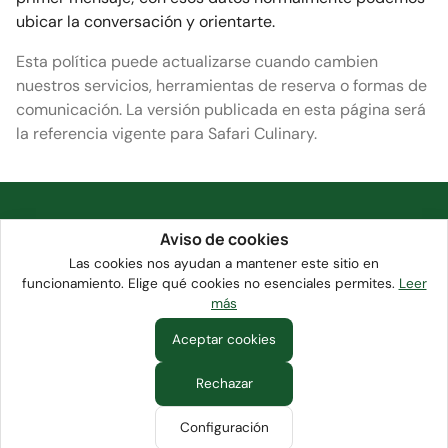
ubicar la conversación y orientarte.
Esta política puede actualizarse cuando cambien
nuestros servicios, herramientas de reserva o formas de
comunicación. La versión publicada en esta página será
la referencia vigente para Safari Culinary.
Aviso de cookies
Safariculinary
Las cookies nos ayudan a mantener este sitio en
funcionamiento. Elige qué cookies no esenciales permites.
Leer
Tulum-based culinary destination showcasing
más
Aceptar cookies
Contacto
Política de Privacidad
Términos de Servicio
Rechazar
Ubicaciones
Eventos
Catering
Safariculinary © 2026
Configuración